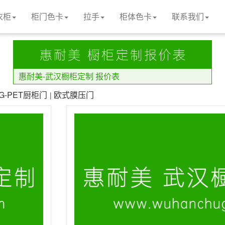
衣柜
柜门色卡
拉手
柜体色卡
联系我们
惠耐美-武汉橱柜定制 报价表
LG-PET厨柜门
欧式膜压门
|