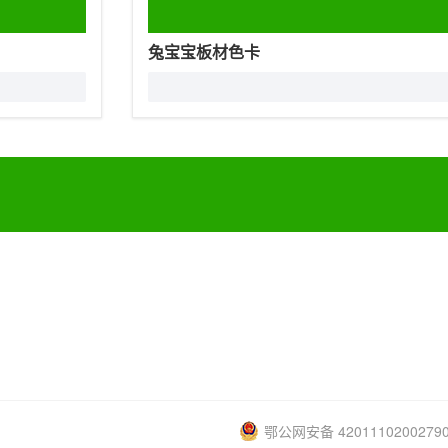
兔宝宝板材色卡
鄂公网安备 4201110200279