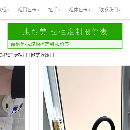
衣柜
柜门色卡
拉手
柜体色卡
联系我们
惠耐美-武汉橱柜定制 报价表
LG-PET厨柜门
欧式膜压门
|