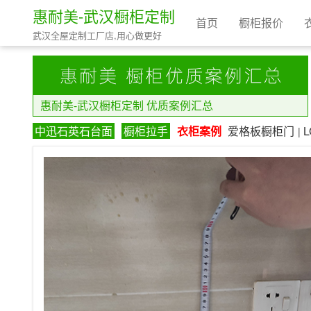
惠耐美-武汉橱柜定制
首页
橱柜报价
武汉全屋定制工厂店,用心做更好
惠耐美-武汉橱柜定制 优质案例汇总
中迅石英石台面
橱柜拉手
衣柜案例
爱格板橱柜门
|