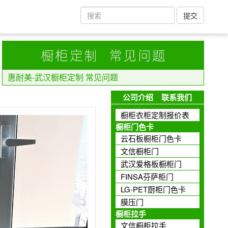
提交
惠耐美-武汉橱柜定制 常见问题
公司介绍
联系我们
橱柜衣柜定制报价表
橱柜门色卡
云石板橱柜门色卡
文信橱柜门
武汉爱格板橱柜门
FINSA芬萨柜门
LG-PET厨柜门色卡
膜压门
橱柜拉手
文信橱柜拉手