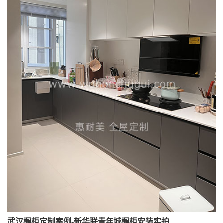
武汉橱柜定制案例-新华联青年城橱柜安装实拍