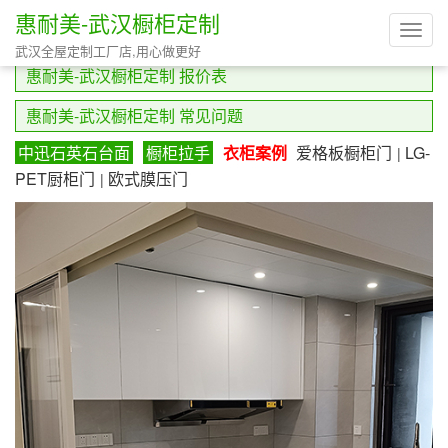
惠耐美-武汉橱柜定制
Toggl
惠耐美-武汉橱柜定制 优质案例汇总
武汉全屋定制工厂店,用心做更好
navig
惠耐美-武汉橱柜定制 报价表
惠耐美-武汉橱柜定制 常见问题
中迅石英石台面
橱柜拉手
衣柜案例
爱格板橱柜门
LG-
|
PET厨柜门
欧式膜压门
|