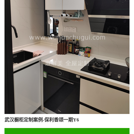
武汉橱柜定制案例-保利香颂一期Y6