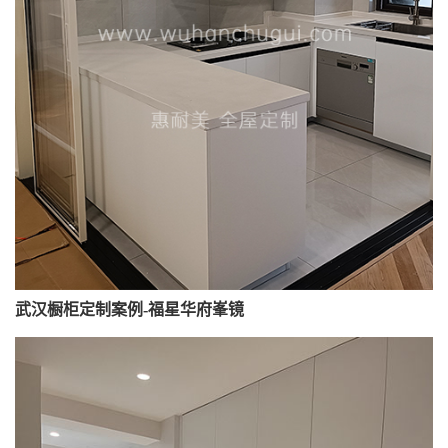
武汉橱柜定制案例-福星华府峯镜