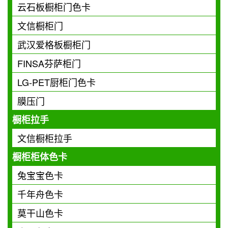
云石板橱柜门色卡
文信橱柜门
武汉爱格板橱柜门
FINSA芬萨柜门
LG-PET厨柜门色卡
膜压门
橱柜拉手
文信橱柜拉手
橱柜柜体色卡
兔宝宝色卡
千年舟色卡
莫干山色卡