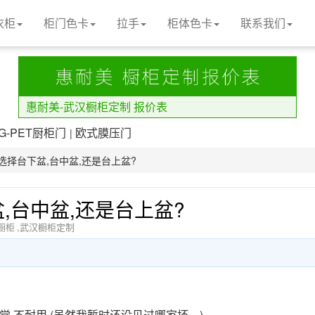
衣柜
柜门色卡
拉手
柜体色卡
联系我们
惠耐美-武汉橱柜定制 报价表
LG-PET厨柜门
欧式膜压门
|
择台下盆,台中盆,还是台上盆?
,台中盆,还是台上盆?
橱柜
,
武汉橱柜定制
觉 不耐用.(虽然我暂时还没见过哪家坏…)