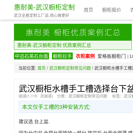
惠耐美-武汉橱柜定制
首页
橱柜报价
武汉全屋定制工厂店,用心做更好
惠耐美-武汉橱柜定制 优质案例汇总
中迅石英石台面
橱柜拉手
衣柜案例
爱格板橱柜门
|
当前位置:
首页
/
武汉橱柜定制常见问题
/
武汉橱柜水槽手工槽选
武汉橱柜水槽手工槽选择台下盆
阅读(
1,115
次阅读)
分类：
武汉橱柜定制常见问题
标签：
武汉
本文仅手工槽的3种安装方式:
建议选 台上盆.
因为台中盆 会把台面铣掉一部分,铣完后 台面会很薄,感