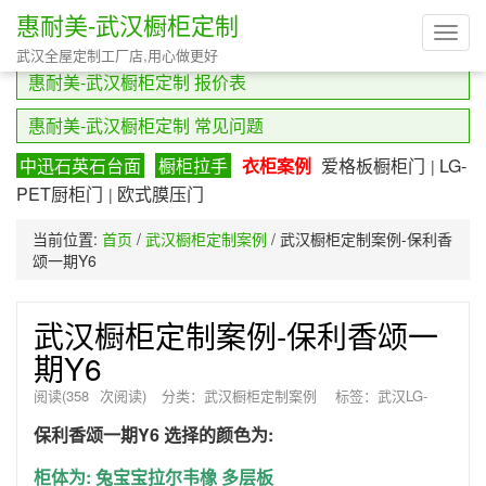
惠耐美-武汉橱柜定制
Toggl
惠耐美-武汉橱柜定制 优质案例汇总
武汉全屋定制工厂店,用心做更好
navig
惠耐美-武汉橱柜定制 报价表
惠耐美-武汉橱柜定制 常见问题
中迅石英石台面
橱柜拉手
衣柜案例
爱格板橱柜门
LG-
|
PET厨柜门
欧式膜压门
|
当前位置:
首页
/
武汉橱柜定制案例
/
武汉橱柜定制案例-保利香
颂一期Y6
武汉橱柜定制案例-保利香颂一
期Y6
阅读(
358
次阅读)
分类：
武汉橱柜定制案例
标签：
武汉LG-
PET柜门
,
武汉橱柜定制
,
武汉爱格板
保利香颂一期Y6 选择的颜色为:
柜体为: 兔宝宝拉尔韦橡 多层板