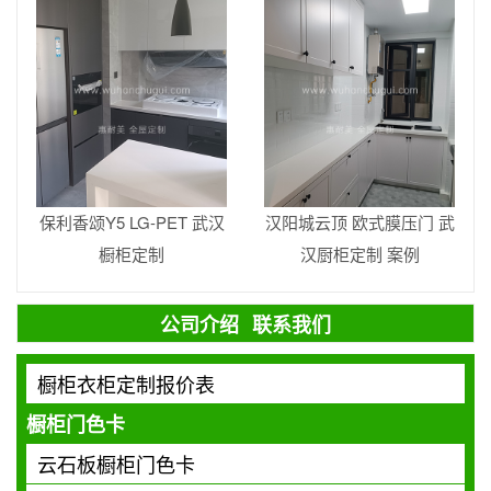
保利香颂Y5 LG-PET 武汉
汉阳城云顶 欧式膜压门 武
橱柜定制
汉厨柜定制 案例
公司介绍
联系我们
橱柜衣柜定制报价表
橱柜门色卡
云石板橱柜门色卡