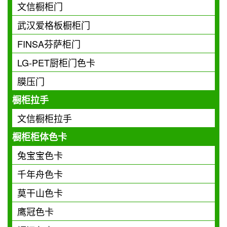
文信橱柜门
武汉爱格板橱柜门
FINSA芬萨柜门
LG-PET厨柜门色卡
膜压门
橱柜拉手
文信橱柜拉手
橱柜柜体色卡
兔宝宝色卡
千年舟色卡
莫干山色卡
鹰冠色卡